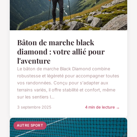
Bâton de marche black
diamond : votre allié pour
l'aventure
Le bâton de marche Black Diamond combine
robustesse et légèreté pour accompagner toutes
vos randonnées. Conçu pour s'adapter aux
terrains variés, il offre stabilité et confort, même
sur les sentiers l...
3 septembre 2025
4 min de lecture →
AUTRE SPORT