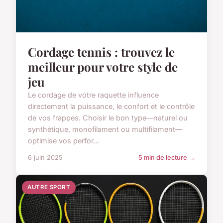
Cordage tennis : trouvez le
meilleur pour votre style de
jeu
Le cordage de votre raquette influence
directement la puissance, le confort et le contrôle
de vos frappes. Choisir le bon type—naturel ou
synthétique, monofilament ou multifilament—
optimise vos perfor...
6 juin 2025
5 min de lecture →
AUTRE SPORT