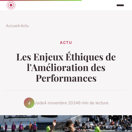
Accueil
›
Actu
ACTU
Les Enjeux Éthiques de
l'Amélioration des
Performances
Jade
4 novembre 2024
6 min de lecture
J