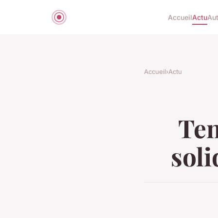
Accueil
Actu
Aut
Accueil
›
Actu
Ten
soli