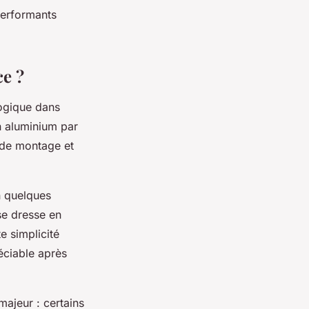
performants
ce ?
logique dans
en aluminium par
 de montage et
n quelques
se dresse en
e simplicité
éciable après
majeur : certains