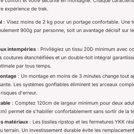
re confort et votre sécurité en montagne. Chaque caractéris
re expérience de trek.
l
: Visez moins de 2 kg pour un portage confortable. Une t
eulement 900g par personne, soit un avantage décisif sur l
aux intempéries
: Privilégiez un tissu 20D minimum avec c
coutures étanchéifiées et un double-toit intégral garantiss
ptimale par tous temps.
montage
: Un montage en moins de 3 minutes change tout a
sante. Les systèmes gonflables éliminent les arceaux compl
 risques d'erreur.
table
: Comptez 120cm de largeur minimum pour deux adult
m) permet de s'habiller confortablement sans sortir de la t
es matériaux
: Les tissiles ripstop et les fermetures YKK rés
du terrain. Un investissement durable évite les remplacement