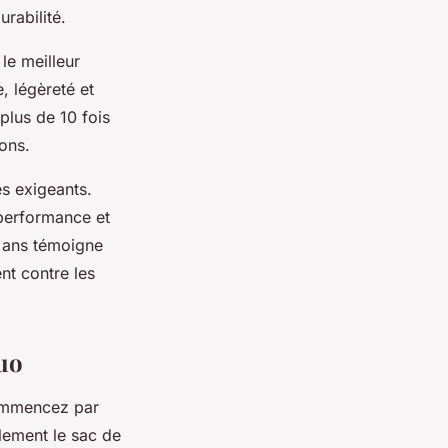
rabilité.
le meilleur
, légèreté et
 plus de 10 fois
ons.
s exigeants.
 performance et
 5 ans témoigne
nt contre les
duo
Commencez par
plement le sac de