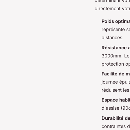
déterminent vot
directement vot
Poids optima
représente s
distances.
Résistance 
3000mm. Les 
protection o
Facilité de 
journée épui
réduisent les
Espace habi
d'assise (90c
Durabilité d
contraintes 