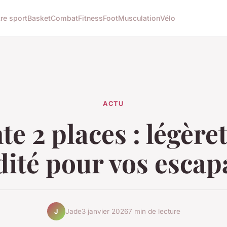
re sport
Basket
Combat
Fitness
Foot
Musculation
Vélo
ACTU
te 2 places : légèret
dité pour vos esca
Jade
3 janvier 2026
7 min de lecture
J