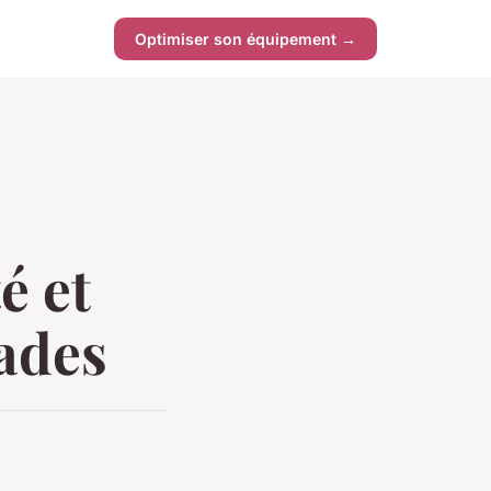
Optimiser son équipement →
é et
pades