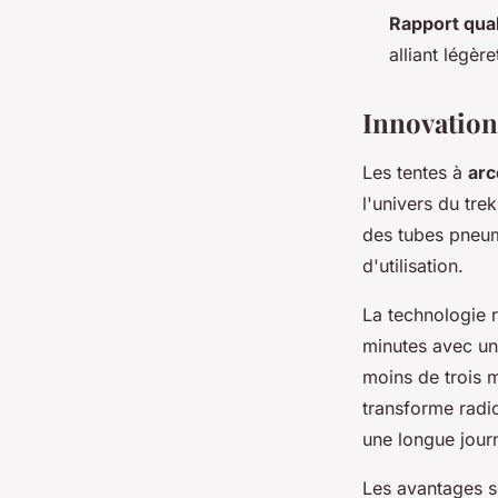
Rapport qual
alliant légèr
Innovation
Les tentes à
arc
l'univers du tre
des tubes pneum
d'utilisation.
La technologie 
minutes avec une
moins de trois 
transforme radi
une longue jour
Les avantages s