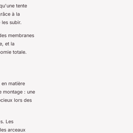
qu'une tente
râce à la
les subir.
é des membranes
, et la
omie totale.
 en matière
 de montage : une
cieux lors des
s. Les
les arceaux