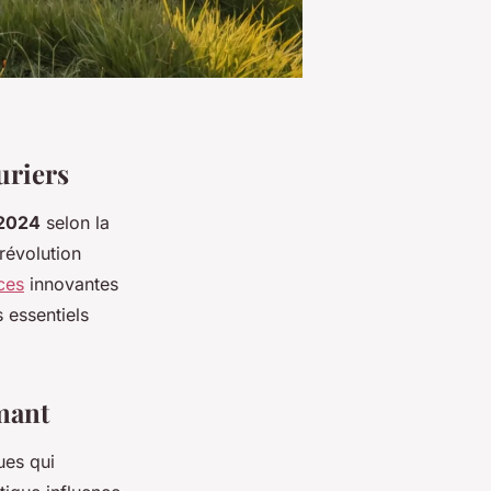
uriers
2024
selon la
révolution
ces
innovantes
 essentiels
rmant
ues qui