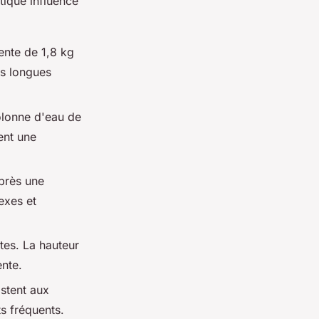
tique influence
ente de 1,8 kg
es longues
olonne d'eau de
ent une
près une
exes et
es. La hauteur
ente.
istent aux
s fréquents.