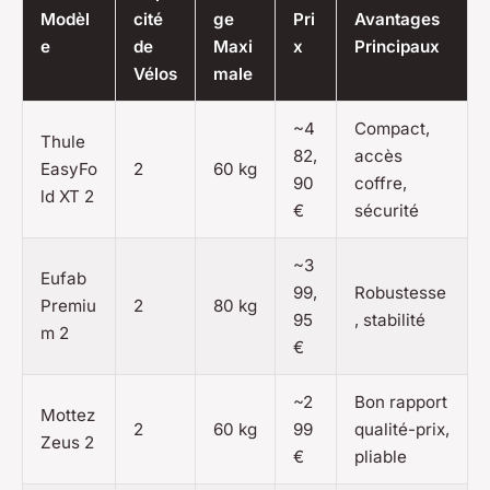
Modèl
cité
ge
Pri
Avantages
e
de
Maxi
x
Principaux
Vélos
male
~4
Compact,
Thule
82,
accès
EasyFo
2
60 kg
90
coffre,
ld XT 2
€
sécurité
~3
Eufab
99,
Robustesse
Premiu
2
80 kg
95
, stabilité
m 2
€
~2
Bon rapport
Mottez
2
60 kg
99
qualité-prix,
Zeus 2
€
pliable