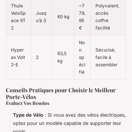
Thule
~7
Polyvalent,
VeloSp
Jusq
79,
accès
60 kg
ace XT
u’à 3
95
coffre
2
€
facilité
No
Hyper
n
Sécurisé,
63,5
ax Volt
2
sp
facile à
kg
2-E
éci
assembler
fié
Conseils Pratiques pour Choisir le Meilleur
Porte-Vélos
Évaluez Vos Besoins
Type de Vélo
: Si vous avez des vélos électriques,
optez pour un modèle capable de supporter leur
poids.